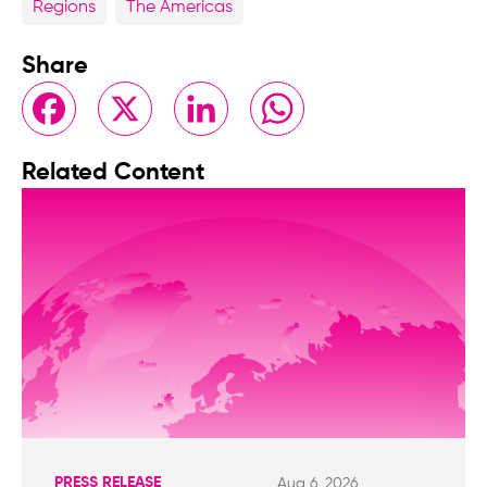
Regions
The Americas
Share
Facebook
X
LinkedIn
WhatsApp
Related Content
PRESS RELEASE
Aug 6, 2026