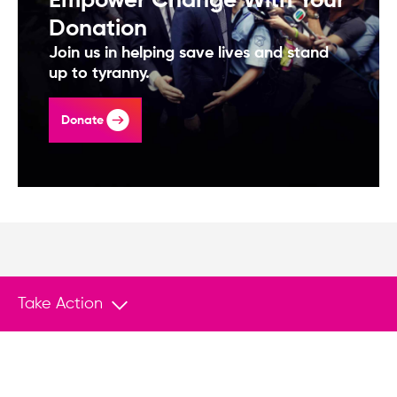
Empower Change With Your
Donation
Join us in helping save lives and stand
up to tyranny.
Donate
Take Action
You May Also Like