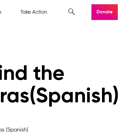
k
Take Action
Donate
ind the
ras(Spanish)