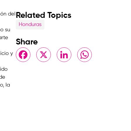
ión del
Related Topics
Honduras
mo su
arte
Share
Facebook
X
LinkedIn
WhatsApp
icio y
sido
 de
o, la